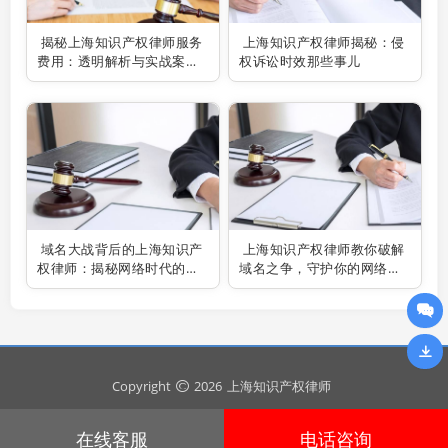
揭秘上海知识产权律师服务
上海知识产权律师揭秘：侵
费用：透明解析与实战案例
权诉讼时效那些事儿
分享
域名大战背后的上海知识产
上海知识产权律师教你破解
权律师：揭秘网络时代的护
域名之争，守护你的网络家
法使者
园！
Copyright
2026
上海知识产权律师
在线客服
电话咨询
沪ICP备2024092023号
安全运行
894
天