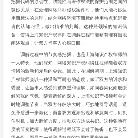
把握代码的原创性、功能性与著作权法的保护范围之间的
微妙关系；在处理网络商标侵权案件时，他们又能巧妙运
用商标法的原理，结合网络环境下商标的使用特点和消费
者的认知习惯，做出精准的判断。这种跨领域的知识储
备，使得上海知识产权律师在调解过程中能够有理有据地
阐述观点，让双方当事人心服口服。
调解过程中的节奏感把握，也是上海知识产权律师的
一大特长。他们深知，网络知识产权纠纷往往伴随着双方
情绪的激动和矛盾的尖锐。因此，在调解初期，上海知识
产权律师会以一种温和而耐心的态度，倾听双方的诉求和
委屈，让当事人感受到被尊重和理解，如同春风化雨般缓
解紧张的气氛。随着调解的深入，上海知识产权律师会适
时地调整节奏，当双方分歧较大时，巧妙地引导话题，避
免矛盾进一步激化；而当双方逐渐出现和解意向时，则抓
住时机，加大调解力度，推动双方达成共识。这种张弛有
度的节奏把握，使得调解过程既不会过于拖沓，也不会显
得仓促，而是在一种和谐有序的氛围中逐步推进。